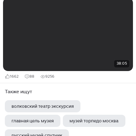
38:05
1662
88
9256
Также ищут
волковский театр экскурсия
главная цель музея
музей торпедо москва
русский музей спутник