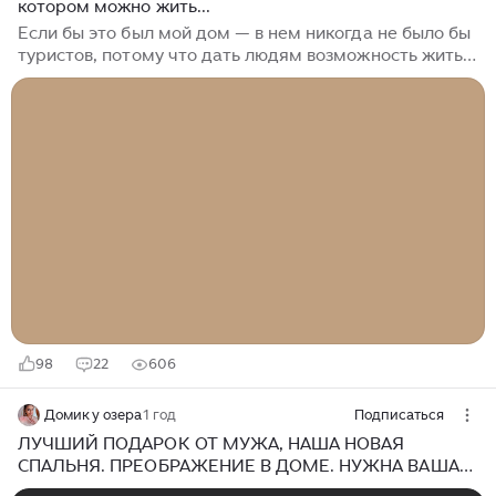
котором можно жить...
Если бы это был мой дом — в нем никогда не было бы
туристов, потому что дать людям возможность жить
среди старинной мебели и играть на старинном
пиано, это про большую веру в порядочность и
культуру гостей. И я надеюсь, что к Олегу Бармину в
поселок Заливное Калининградской области
приезжают именно такие, потому что в Постникен
нужна виза! Да, в Калининградскую область не нужна,
а в Постникен нужна. Перед бронью домика или
гостевого дома придется пройти маленький
опросник. В гостевом доме, например, запрещено
селиться с детьми и животными...
98
22
606
Домик у озера
1 год
Подписаться
ЛУЧШИЙ ПОДАРОК ОТ МУЖА, НАША НОВАЯ
СПАЛЬНЯ. ПРЕОБРАЖЕНИЕ В ДОМЕ. НУЖНА ВАША
ПОМОЩЬ.