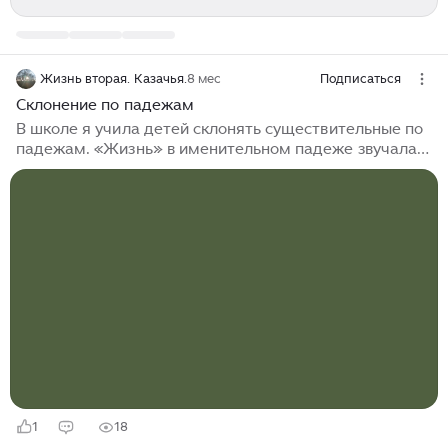
Жизнь вторая. Казачья.
8 мес
Подписаться
Склонение по падежам
В школе я учила детей склонять существительные по
падежам. «Жизнь» в именительном падеже звучала
гордо и многообещающе. Сейчас я склоняю свою
жизнь по падежу дательному. Отдаю последнее,
чтобы её продолжать. Тишина, за которую я так
полюбила эту станицу, оказалась склоняемой. И очень
дорогой. Проезд до города, где дешевле продукты, -
деньги. Ремонт протекающего крана - деньги. Даже
та самая картошка требует творительного падежа -
оплачивается ответной благодарностью. Моя
скромная...
1
18