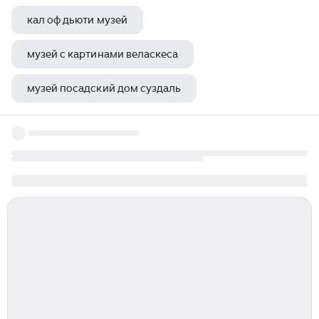
кал оф дьюти музей
музей с картинами веласкеса
музей посадский дом суздаль
концепция развития музея заповедника