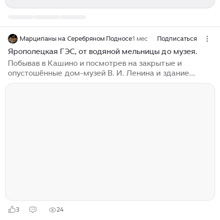
Марципаны на Серебряном Подносе
1 мес
Подписаться
Ярополецкая ГЭС, от водяной мельницы до музея.
Побывав в Кашино и посмотрев на закрытые и
опустошённые дом-музей В. И. Ленина и здание
бывшей электростанции, мы с Леной, почти как и
Владимир Ильич с Надеждой Константиновной,
отправились в Ярополец, к первой советской
сельской ГЭС. В предыдущей статье я упомянул тот
факт, что три представителя ярополецкой общины
присутствовали на митинге в Кашино. Собственно, от
них-то Ленин и узнал, что электростанция, на
открытии которой он с женой присутствовали, в
действительности не первая, а уже вторая,...
3
24