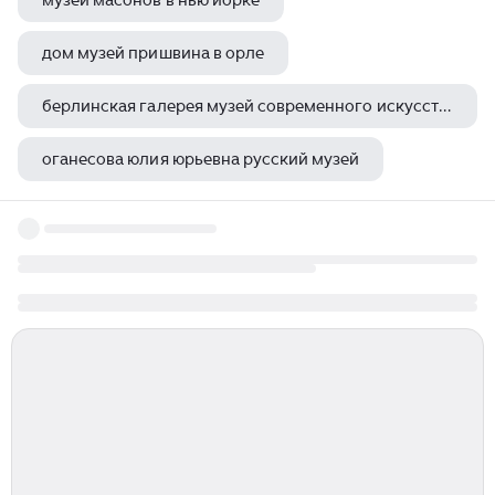
музей масонов в нью йорке
дом музей пришвина в орле
берлинская галерея музей современного искусства
оганесова юлия юрьевна русский музей
музей и театр 100 лет вместе