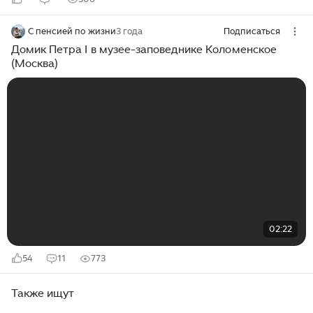
С пенсией по жизни
3 года
Подписаться
Домик Петра I в музее-заповеднике Коломенское
(Москва)
02:22
54
11
773
Также ищут