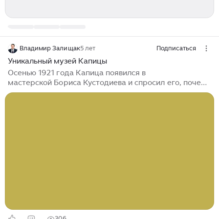
Владимир Залищак
5 лет
Подписаться
Уникальный музей Капицы
Осенью 1921 года Капица появился в
мастерской Бориса Кустодиева и спросил его, почему
он рисует портреты знаменитостей, и почему бы
художнику не нарисовать тех, кто станет известными.
Молодые учёные расплатились с художником за
портрет мешком пшена и петухом (на портрете
Капица и Семенов)...
306