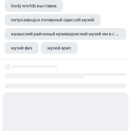
body worlds выставка
петрозаводск полярный одиссей музей
казанский районный краеведческий музей им в с аржиловского
музей физ
музей арал