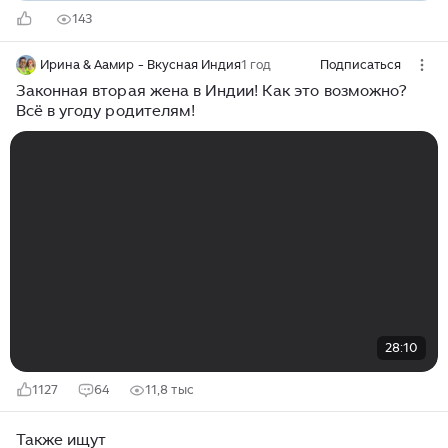
143
Ирина & Аамир - Вкусная Индия
1 год
Подписаться
Законная вторая жена в Индии! Как это возможно?
Всё в угоду родителям!
28:10
1127
64
11,8 тыс
Также ищут