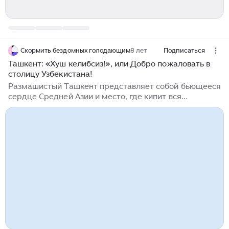
Скормить бездомных голодающим
8 лет
Подписаться
Ташкент: «Хуш келибсиз!», или Добро пожаловать в
столицу Узбекистана!
Размашистый Ташкент представляет собой бьющееся
сердце Средней Азии и место, где кипит вся
деятельность Узбекистана. С одной стороны, это
современный, шумный мегаполис, уснащенный
различными институтами власти, а с другой –
типичный постсоветский город с большим
количеством зеленых зон. И все же есть еще третья
сторона, которая демонстрирует столицу как сонное
узбекское поселение, где фермеры в традиционных
одеждах доставляют свой товар базарному люду на
телегах через лабиринт пыльных, грязных
переулков...