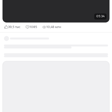
05:34
39,5 тыс
1085
10,48 млн