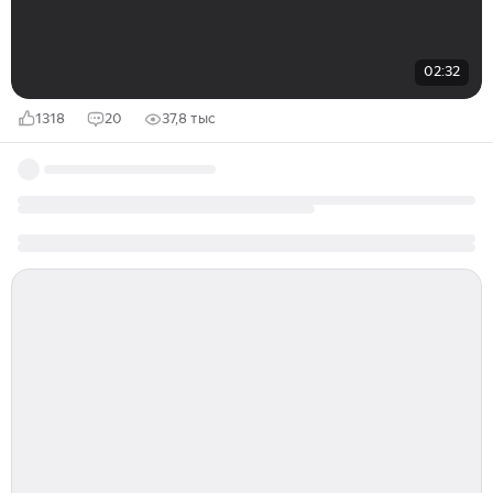
02:32
1318
20
37,8 тыс