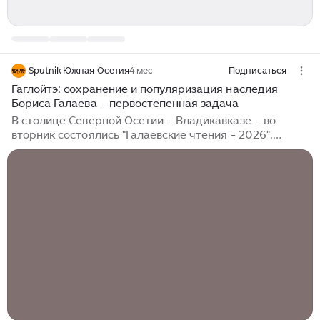
Sputnik Южная Осетия
4 мес
Подписаться
Гаглойтэ: сохранение и популяризация наследия
Бориса Галаева – первостепенная задача
В столице Северной Осетии – Владикавказе – во
вторник состоялись "Галаевские чтения - 2026".
Мероприятие прошло в Национальной научной
библиотеке РСО – Алания и было приурочено ко дню
рождения великого композитора и основоположника
осетинской профессиональной музыки Бориса
Галаева (Аслан-Гирею Галати). По словам
председателя общества осетинской культуры имени
Б. Галаева Лианы Гаглойтэ, "Галаевские чтения"
проводятся уже на протяжении пяти лет совместно с
директором Национального музея Ириной
Хаймановой...