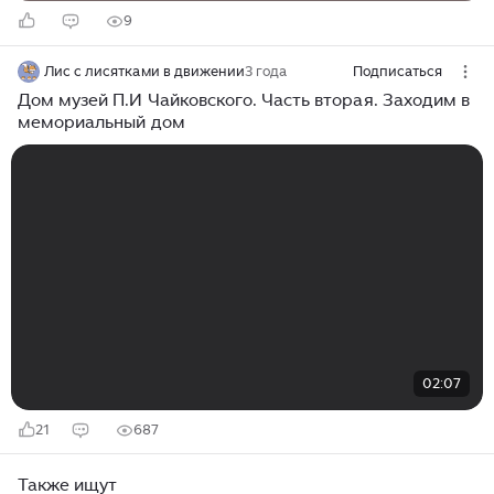
9
Лис с лисятками в движении
3 года
Подписаться
Дом музей П.И Чайковского. Часть вторая. Заходим в
мемориальный дом
02:07
21
687
Также ищут