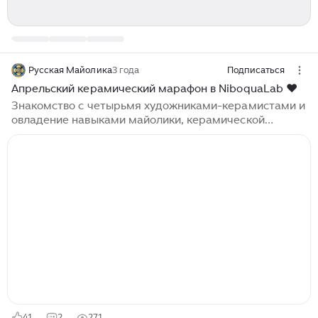
Русская Майолика
3 года
Подписаться
Апрельский керамический марафон в NiboquaLab ❤️
Знакомство с четырьмя художниками-керамистами и
овладение навыками майолики, керамической
флористики, крупной гончарки и техники сграффито
весь апрель по воскресеньям. Приходите, будет
оооочень интересно! В юном месяце апреле
начинается не только капель и таяние снегов, но и
весеннее обострение. После долгой зимы пора
позаботиться о себе любимых! ❤️ Итак, в целях
обретения душевного равновесия и насыщения
организма гормонами счастья объявляем серию
воскресных занятий по керамике в мастерской
NiboquaLab...
41
2
271