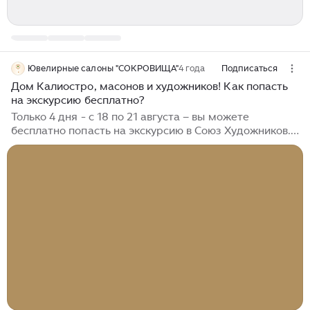
Ювелирные салоны "СОКРОВИЩА"
4 года
Подписаться
Дом Калиостро, масонов и художников! Как попасть
на экскурсию бесплатно?
Только 4 дня - с 18 по 21 августа – вы можете
бесплатно попасть на экскурсию в Союз Художников.
Это уникальное здание, которое хранит тайны
петербургских масонов и самого графа Калиостро!
Смотрите сами: Разъясняем: 18-21 августа в здании
Союза Художников (Большая Морская, 38) состоится
выставка «Сокровища Петербурга», куда можно
попасть абсолютно бесплатно по электронному
билету. Исторические экскурсии – часть программы
выставки. Вам расскажут увлекательные истории о
самом здании и о тех знаменитых личностях, которые
здесь жили, творили, умирали и...