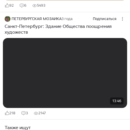
92
6
5493
ПЕТЕРБУРГСКАЯ МОЗАИКА
3 года
Подписаться
Санкт-Петербург: Здание Общества поощрения
художеств
13:46
218
3
2147
Также ищут