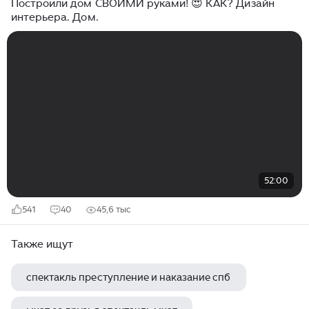
Построили дом СВОИМИ руками! 😍 КАК? Дизайн
интерьера. Дом.
52:00
541
40
45,6 тыс
Также ищут
спектакль преступление и наказание спб