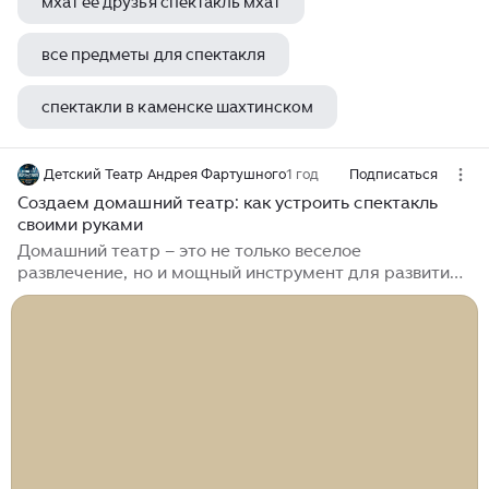
мхат ее друзья спектакль мхат
все предметы для спектакля
спектакли в каменске шахтинском
мужчина на все руки спектакль
Детский Театр Андрея Фартушного
1 год
Подписаться
Создаем домашний театр: как устроить спектакль
своими руками
Домашний театр – это не только веселое
развлечение, но и мощный инструмент для развития
ребенка. Он помогает раскрепоститься, развивает
речь, воображение и эмоциональный интеллект. А
еще это отличный способ провести время всей
семьей! В этом лонгриде мы разберем: ✔ Каким
бывает домашний театр (кукольный, пальчиковый,
теневой и др.) ✔ Как сделать сцену и декорации из
подручных материалов ✔ Где взять сценарий или
придумать свой ✔ Простые актерские упражнения
для детей ✔ Идеи для первого спектакля 🔹