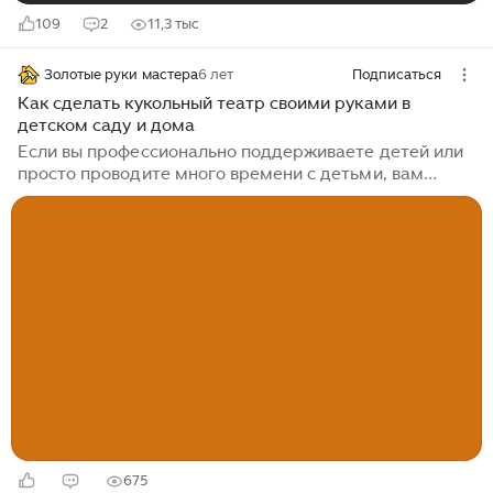
109
2
11,3 тыс
Золотые руки мастера
6 лет
Подписаться
Как сделать кукольный театр своими руками в
детском саду и дома
Если вы профессионально поддерживаете детей или
просто проводите много времени с детьми, вам
следует постоянно искать новые развлечения для
гаджетов. Отличная идея - создать свой собственный
в детском саду или дома. Существует много способов
реализации такой идеи, которые необходимо изучить,
чтобы попробовать не только в организации
презентации, но и в создании персонажей. Выберите
ваши любимые варианты и реализуйте их на работе
или в семейном отпуске. Создайте свой собственный
театр кукол в детском саду...
675