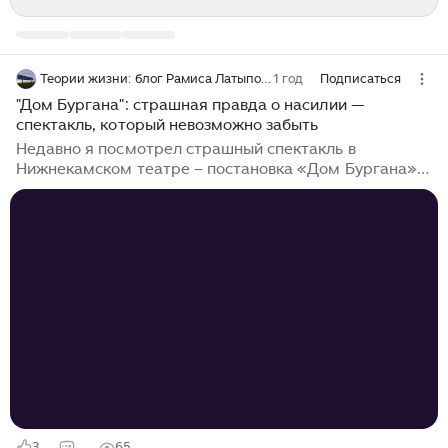
Теории жизни: блог Рамиса Латыпова
1 год
Подписаться
"Дом Бургана": страшная правда о насилии —
спектакль, который невозможно забыть
Недавно я посмотрел страшный спектакль в
Нижнекамском театре – постановка «Дом Бургана».
Это не обычный спектакль. Он многослойный. На
первый взгляд — трагедия одной семьи. Но режиссёр
уместил в двухчасовом действии проблему, с которой
сталкиваются тысячи людей. И показал её так, что
оторваться невозможно. После просмотра у меня
было состояние, как после фильма «Реквием по
мечте» или романа Эмиля Золя «Западня». Это
тяжёлая, реалистичная драма. Не назову её
триллером, но местами — да, пугает до дрожи...
3
65