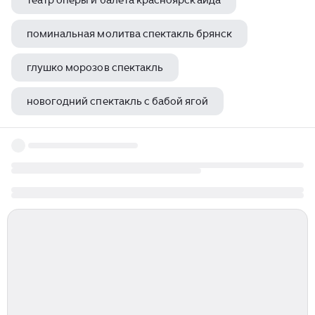
театр оперы и балета красноярск аида
поминальная молитва спектакль брянск
глушко морозов спектакль
новогодний спектакль с бабой ягой
спектакль богомолова в театре