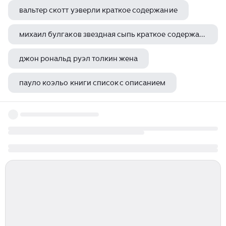
вальтер скотт уэверли краткое содержание
михаил булгаков звездная сыпь краткое содержание
джон рональд руэл толкин жена
пауло коэльо книги список с описанием
грузовики стивен кинг книга отзывы