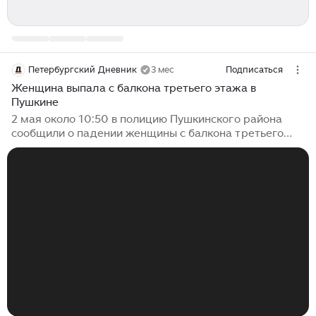
Петербургский Дневник
3 мес
Подписаться
Женщина выпала с балкона третьего этажа в
Пушкине
2 мая около 10:50 в полицию Пушкинского района
сообщили о падении женщины с балкона третьего
этажа одного из домов по улице Алексея Толстого в
городе Пушкине. Об этом сообщает ГУ МВД России
по Санкт-Петербургу и Ленинградской области.
Прибывшие на место оперативники выяснили, что
бригада скорой уже госпитализировала
пострадавшую – 43-летнюю местную жительницу...