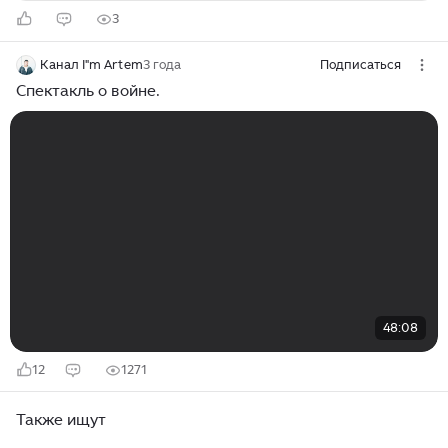
3
Канал I"m Artem
3 года
Подписаться
Спектакль о войне.
48:08
12
1271
Также ищут