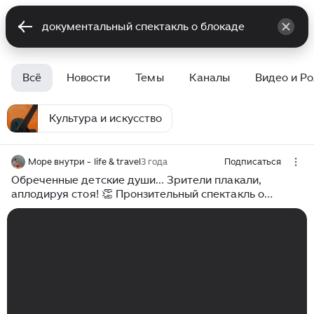
Всё
Новости
Темы
Каналы
Видео и Р
Культура и искусство
Море внутри - life & travel
3 года
Подписаться
Обреченные детские души... Зрители плакали,
аплодируя стоя! 👏 Пронзительный спектакль о
блокаде Ленинграда "Я еще не хочу умирать" 🙏🏻