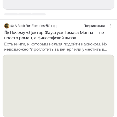
📖 A Book For Zombies 🧟
1 год
Подписаться
🎭 Почему «Доктор Фаустус» Томаса Манна — не
просто роман, а философский вызов
Есть книги, к которым нельзя подойти наскоком. Их
невозможно “проглотить за вечер” или уместить в
короткий пересказ. «Доктор Фаустус» Томаса Манна
— как раз из таких. Это многослойная история о
гениальности, одиночестве и разрушительной сделке
с судьбой, которая читается и как трагедия человека,
и как метафора всей эпохи. Роман вышел в 1947 году,
в послевоенной Германии, и сразу вызвал
неоднозначную реакцию. Манн использует легенду о
Фаусте как основу, но переносит её в XX век, в мир
музыки, философии и растерянной Европы...