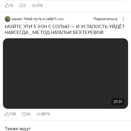
14
2
276
канал "Мой путь к себе"
6 мес
Подписаться
МОЙТЕ ЭТИ 5 ЗОН С СОЛЬЮ — И УСТАЛОСТЬ УЙДЁТ
НАВСЕГДА _ МЕТОД НАТАЛЬИ БЕХТЕРЕВОЙ
25:31
728
24
5879
Также ищут