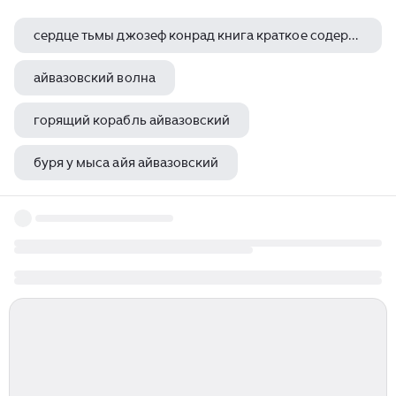
сердце тьмы джозеф конрад книга краткое содержание
айвазовский волна
горящий корабль айвазовский
буря у мыса айя айвазовский
храм введения во храм пресвятой богородицы вологда