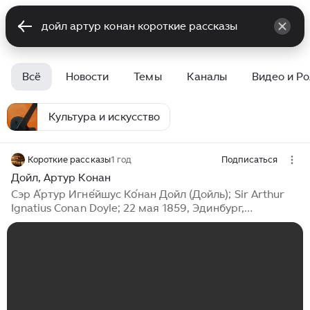
Всё
Новости
Темы
Каналы
Видео и Р
Культура и искусство
Короткие рассказы
1 год
Подписаться
Дойл, Артур Конан
Сэр А́ртур Игне́йшус Ко́нан Дойл (Дойль); Sir Arthur
Ignatius Conan Doyle; 22 мая 1859, Эдинбург,
Великобритания — 7 июля 1930, Уиндлшем,
Кроуборо) — английский писатель (по образованию
врач) ирландского происхождения, автор
многочисленных приключенческих, исторических,
публицистических, фантастических и юмористических
произведений. Создатель классических персонажей
детективной, научно-фантастической и историко-