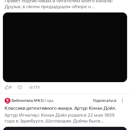
Привет подписчикам и читателям моего канала!
Друзья, в своем предыдущем обзоре о
произведениях Артура Конан Дойла (его можно
прочесть здесь) я обещала вам вторую часть моего
личного списка любимых рассказов автора. Итак, вот
они: 1. "Случай Леди Сэннокс" (в другом переводе
"Месть лорда Сэннокса") Воистину: эта история о
любви, коварстве и вероломной мести! Кратко о
сюжете: лорду Сэнноксу надоели слухи (в общем-то,
небеспочвенные) о неверности жены. В итоге, в его
голове созревает чудовищный план мести ...
9
173
Библиотека №83
3 года
Подписаться
Классики детективного жанра. Артур Конан Дойл.
Артур Игнатиус Конан Дойл родился 22 мая 1859
года в Эдинбурге, Шотландии. Дойлы были
процветающей ирландско-католической семьей. В