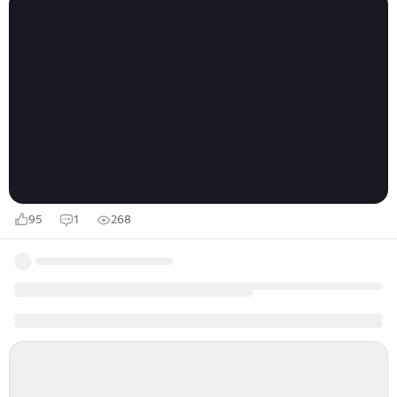
возрасте двадцати двух лет отец Чарльз женился на
Мэри Фоли, жизнерадостной и хорошо образованной
девушке семнадцати лет. Мэри Дойл любила книги,
ее сын Артур писал о даре своей матери "она иногда
превращала голос в ужасный шепот", когда
пересказывала Артуру прочитанные истории.
Трогательное описание Артуром благотворного
влияния его матери также пронзительно описано...
95
1
268