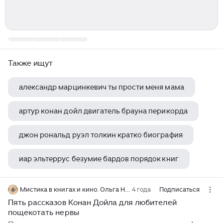
Также ищут
александр марцинкевич ты прости меня мама
артур конан дойл двигатель брауна перикорда
джон рональд руэл толкин кратко биография
иар эльтеррус безумие бардов порядок книг
антуан де сент экзюпери есть ли дети
Мистика в книгах и кино. Ольга Нестерова
4 года
Подписаться
Пять рассказов Конан Дойла для любителей
пощекотать нервы