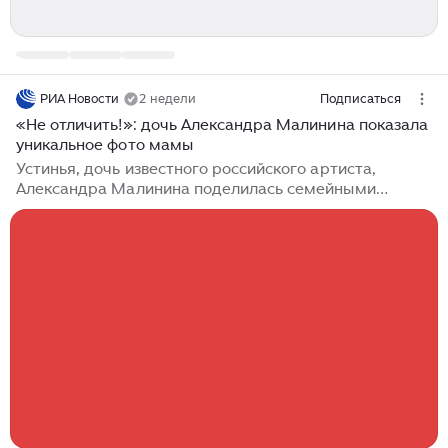
РИА Новости
2 недели
Подписаться
«Не отличить!»: дочь Александра Малинина показала
уникальное фото мамы
Устинья, дочь известного российского артиста,
Александра Малинина поделилась семейными
кадрами из отпуска. На фотографиях запечатлена
сама девушка и ее мать, Эмма. Устинья выбрала
кадр, где она позирует на пляже. Девушка
расположилась на лежаке, подперев голову руками.
Ее руки украшают браслеты из драгоценных
металлов. Темные очки с золотой оправой помогают
Устинье не боятся яркого слепящего солнца.
Фотография пронизана флером настоящего летнего
отдыха. Сразу вспоминаются морской бриз, шум
волны и чистое голубое небо...