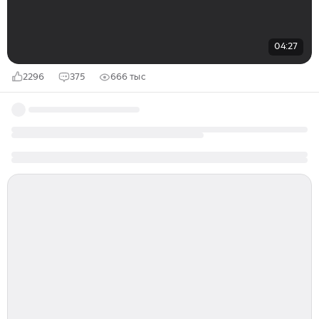
04:27
2296
375
666 тыс