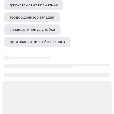
джонатан свифт памятник
теодор драйзер западня
зинаида гиппиус улыбка
дети ананси нил гейман книга
рэй брэдбери песня