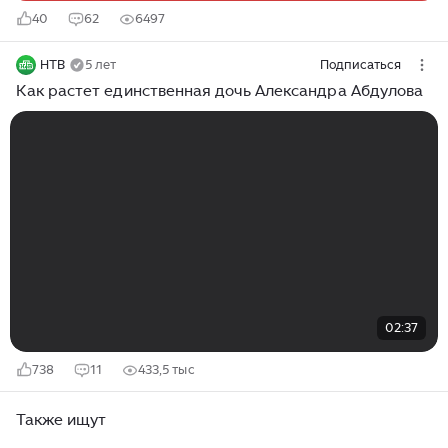
40
62
6497
НТВ
5 лет
Подписаться
Как растет единственная дочь Александра Абдулова
02:37
738
11
433,5 тыс
Также ищут