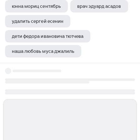
юнна мориц сентябрь
врач эдуард асадов
удалить сергей есенин
дети федора ивановича тютчева
наша любовь муса джалиль