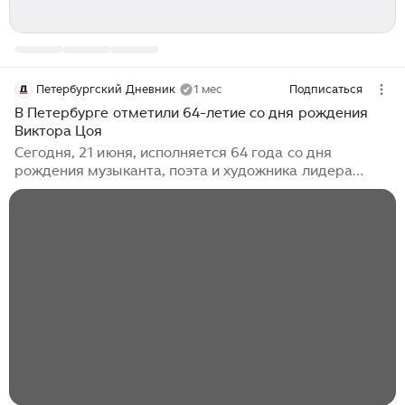
Петербургский Дневник
1 мес
Подписаться
В Петербурге отметили 64-летие со дня рождения
Виктора Цоя
Сегодня, 21 июня, исполняется 64 года со дня
рождения музыканта, поэта и художника лидера
группы «Кино» Виктора Цоя. О памятной дате
напомнили в пресс-службе Смольного. «Жизнь и
творческий путь Виктора Цоя неразрывно связаны с
нашим городом. Здесь он сформировался как
музыкант, создал уникальный художественный стиль,
который многое определил в отечественной музыке»,
– отмечается в обращении. Особое место среди
памятных адресов занимает котельная «Камчатка»
на улице Блохина, где Цой работал кочегаром и
написал многие из своих известных песен...