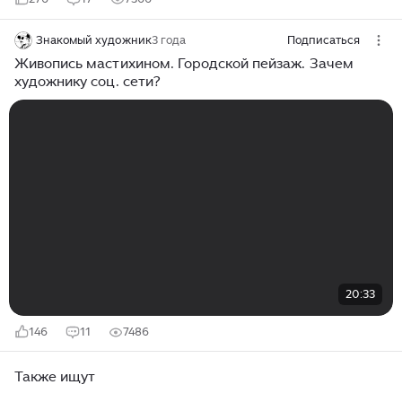
Знакомый художник
3 года
Подписаться
Живопись мастихином. Городской пейзаж. Зачем
художнику соц. сети?
20:33
146
11
7486
Также ищут