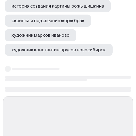
история создания картины рожь шишкина
скрипка и подсвечник жорж брак
художник марков иваново
художник константин прусов новосибирск
иоганна ван гог