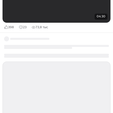
04:30
398
23
73,8 тыс