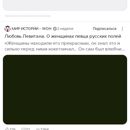
МИР ИСТОРИИ - WOH
2 недели
Подписаться
Любовь Левитана. О женщинах певца русских полей
«Женщины находили его прекрасным, он знал это и
сильно перед ними кокетничал… Он сам был влюбчив
необыкновенно. Его увлечения протекали бурно, у
всех на виду, с разными глупостями, до выстрелов
включительно», Так писал о художнике Исааке
Ильиче Левитане (1860–1900 гг.) Михаил Чехов, брат
знаменитого писателя. Гениальный пейзажист,
который как никто другой чувствовал тонкую, нежную
красоту северной русской природы, томный,
склонный к депрессии и унынию, он действительно
постоянно влюблялся и… отчаянно страдал...
276
17
7366