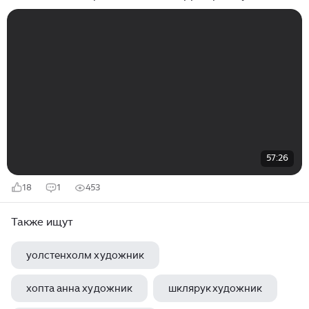
Дилинге
57:26
18
1
453
Также ищут
уолстенхолм художник
хопта анна художник
шклярук художник