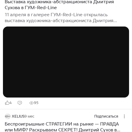
Выставка художника-абстракциониста Дмитрия
Сухова в ГУМ-Red-Line
11 апреля в галерее ГУМ-Red-Line открылась
выставка художника-абстракциониста Дмитрия
Сухова, вдохновившегося энергетикой Сибирского
края Название выставки — «Линии. Сибирь. Дмитрий
Сухов» — подчеркивает, что произведения худжоника
невозможно воспринимать отдельно от его сибирской
натуры. Через созерцание абстрактных картин,
вместивших динамику линий и яркие краски, зрители
отправятся в путешествие по бескрайнему небу,
лесам и рекам Сибири. Один из основных мотивов
выставки — историческая память...
4
95
XELIUS
9 мес
Подписаться
Беспроигрышные СТРАТЕГИИ на рынке — ПРАВДА
или МИФ? Раскрываем СЕКРЕТ! Дмитрий Сухов в