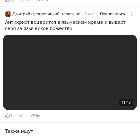
Дмитрий Щедровицкий: теолог, поэт, переводчик
3 мес
Подписаться
Антихрист воцарится в языческом храме и выдаст
себя за языческое божество
11:43
7
56
Также ищут