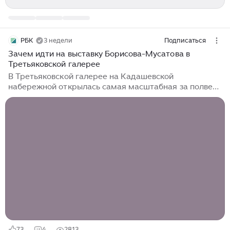
РБК
3 недели
Подписаться
Зачем идти на выставку Борисова-Мусатова в
Третьяковской галерее
В Третьяковской галерее на Кадашевской
набережной открылась самая масштабная за полвека
выставка Виктора Борисова-Мусатова — больше 140
произведений мастера из разных музеев и частных
коллекций Подписывайтесь на телеграм-канал «РБК
Стиль» Выставка «Виктор Борисов-Мусатов.
Гармония образа» охватывает весь творческий путь
одного из самых ярких русских символистов рубежа
XIX—XX веков — от ранних ученических работ до
признанных шедевров, среди которых «Гобелен»,
«Водоем», «Изумрудное ожерелье» и «Реквием»...
73
4
2813