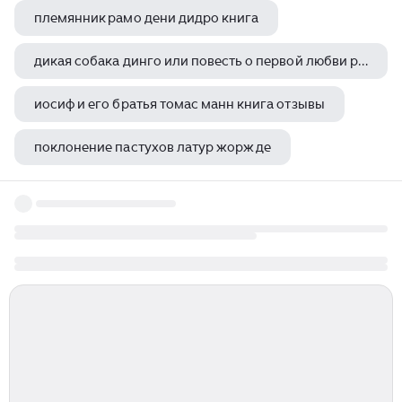
племянник рамо дени дидро книга
дикая собака динго или повесть о первой любви рувим фраерман книга отзывы
иосиф и его братья томас манн книга отзывы
поклонение пастухов латур жорж де
заклинательница змей анри руссо