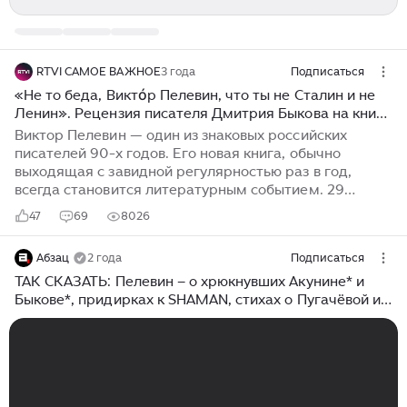
RTVI САМОЕ ВАЖНОЕ
3 года
Подписаться
«Не то беда, Виктóр Пелевин, что ты не Сталин и не
Ленин». Рецензия писателя Дмитрия Быкова на книгу
Пелевина KGBT+
Виктор Пелевин — один из знаковых российских
писателей 90-х годов. Его новая книга, обычно
выходящая с завидной регулярностью раз в год,
всегда становится литературным событием. 29
сентября издательство «Эксмо» выпустило
47
69
8026
очередной его роман «KGBT+», выглядящий
своеобразным продолжением прошлогоднего
Абзац
2 года
Подписаться
«Transhumanism Inc.» Писатель Дмитрий Быков
рассказывает (без спойлеров) для RTVI, почему о
ТАК СКАЗАТЬ: Пелевин – о хрюкнувших Акунине* и
новом произведении Пелевина, «обладающего даром
Быкове*, придирках к SHAMAN, стихах о Пугачёвой и
хорошо писать всякую ерунду» в настоящее время
провалах пропаганды
«невозможно говорить всерьез». ДАННОЕ
СООБЩЕНИЕ (МАТЕРИАЛ) СОЗДАНО И (ИЛИ)
РАСПРОСТРАНЕНО ИНОСТРАННЫМ СРЕДСТВОМ
МАССОВОЙ...