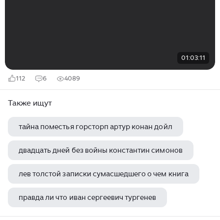
01:03:11
112
6
4089
Также ищут
тайна поместья горсторп артур конан дойл
двадцать дней без войны константин симонов
лев толстой записки сумасшедшего о чем книга
правда ли что иван сергеевич тургенев