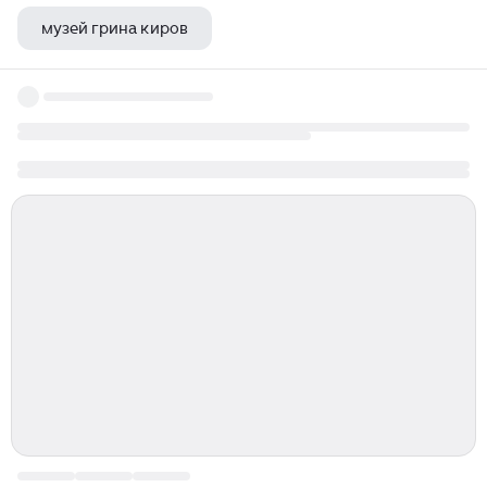
музей грина киров
все книги роберта кийосаки список