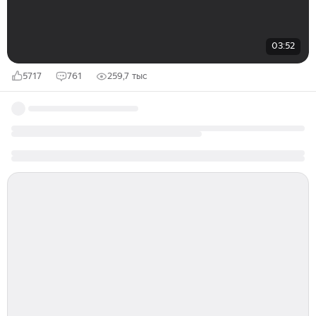
03:52
5717
761
259,7 тыс