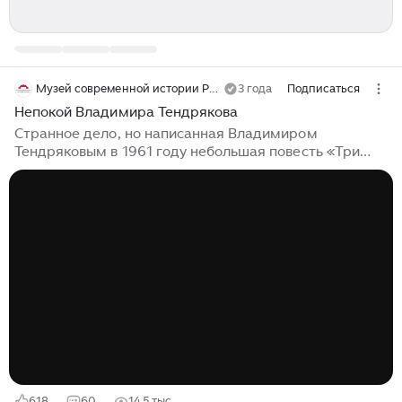
Музей современной истории России
3 года
Подписаться
Непокой Владимира Тендрякова
Странное дело, но написанная Владимиром
Тендряковым в 1961 году небольшая повесть «Три
мешка сорной пшеницы» сегодня стала одним из
самых популярных спектаклей в России. Казалось бы,
дела давно минувших дней (речь идёт об изъятии у
колхозников всех запасов зерна для нужд фронта),
однако сама постановка вопроса — надо ли всё
отдавать для Победы, обрекая при этом людей на
нищету и голод, — оказалась актуальной. И тогда, в
годы «хрущёвской оттепели», и сегодня. «Отобрать
последнее пополам с сором —...
618
60
14,5 тыс