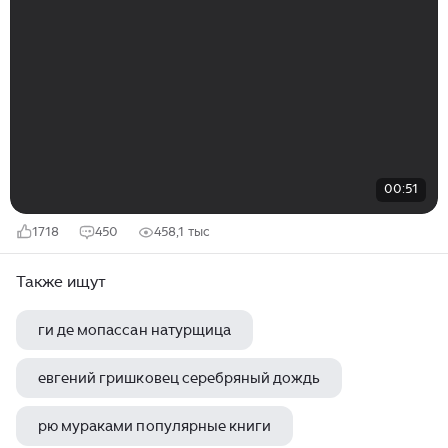
00:51
1718
450
458,1 тыс
Также ищут
ги де мопассан натурщица
евгений гришковец серебряный дождь
рю мураками популярные книги