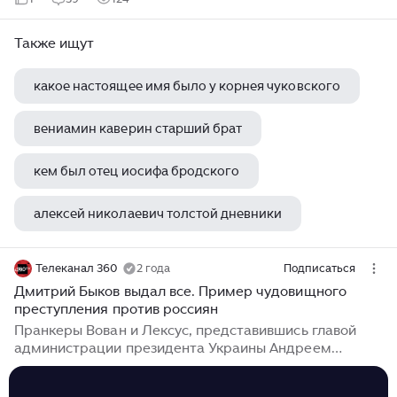
Также ищут
какое настоящее имя было у корнея чуковского
вениамин каверин старший брат
кем был отец иосифа бродского
алексей николаевич толстой дневники
лермонтов михаил юрьевич стихи для детей
Телеканал 360
2 года
Подписаться
Дмитрий Быков выдал все. Пример чудовищного
преступления против россиян
Пранкеры Вован и Лексус, представившись главой
администрации президента Украины Андреем
Ермаком, разыграли российского писателя Дмитрия
Быкова. Тот заявил, что у него отсутствуют претензии