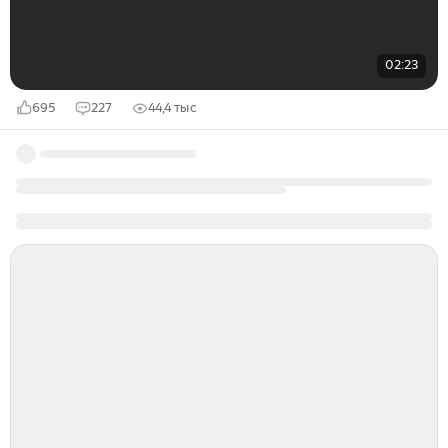
02:23
695
227
44,4 тыс