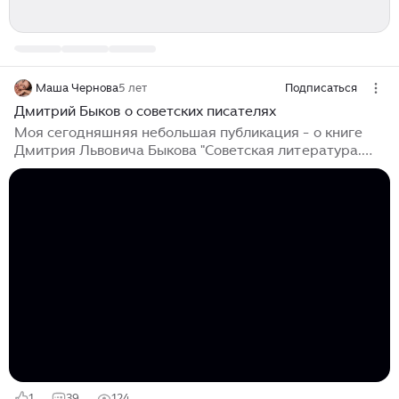
Маша Чернова
5 лет
Подписаться
Дмитрий Быков о советских писателях
Моя сегодняшняя небольшая публикация - о книге
Дмитрия Львовича Быкова "Советская литература.
Краткий курс". Это не обзор книги, не литературно-
критическая статья, а только мои эмоции, вызванные
несколькими самыми интересными, самыми
шикарными, самыми вкусными цитатами. Не
прореживала и не процеживала всю книгу от
передней до задней обложки, остановилась только на
тех, чьё творчество ближе знакомо, кто мне более
интересен. Надеюсь, что ни слова Быкова, ни мои
дилетантские комментарии ничьих чувств не
оскорбят и ничьих мозгов не вынесут...
1
39
124