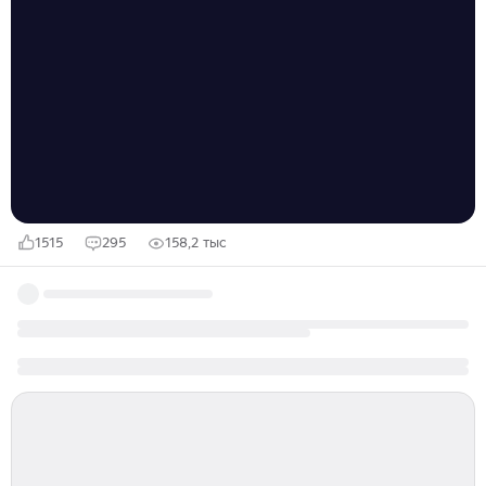
к ВСУ из-за убийств россиян, как и к армии Израиля
из-за бомбардировок сектора Газа. О том, как Быков
20 лет заполонял книжный рынок внерыночным
порождением либеральной номенклатуры, публицист
Анастасия Миронова рассказала в колонке для
«360». Далее — прямая речь. Какая рыба попалась
нынче в сети пранкеров! Вован...
1515
295
158,2 тыс