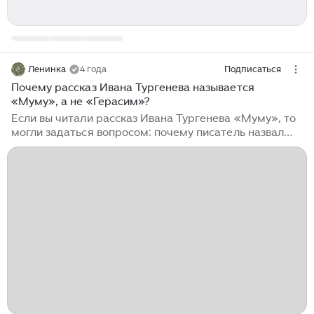
Ленинка
4 года
Подписаться
Почему рассказ Ивана Тургенева называется
«Муму», а не «Герасим»?
Если вы читали рассказ Ивана Тургенева «Муму», то
могли задаться вопросом: почему писатель назвал
произведение именно так, ведь главного героя
произведения зовут Герасим, а не Муму? Напомним,
по сюжету глухонемой Герасим служит дворником у
вздорной барыни. У него нет семьи и друзей, но
однажды он вытаскивает из воды щенка, выхаживает
его и оставляет жить у себя. Так у Герасима
появляется Муму — преданное существо, на которого
в скором времени озлобится барыня и прикажет
избавиться от собаки. Безропотный...