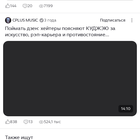
144
20
7199
CPLUS MUSIC
3 года
Подписаться
Поймать дзен: хейтеры поясняют КУДЖЭЮ за
искусство, рэп-карьера и противостояние
нейросетям
14:10
838
13
524,1 тыс
Также ищут