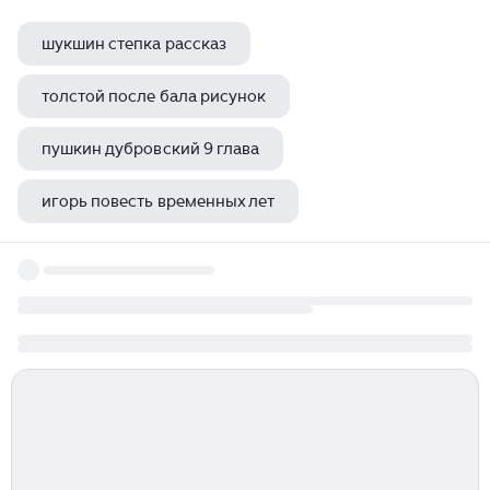
шукшин степка рассказ
толстой после бала рисунок
пушкин дубровский 9 глава
игорь повесть временных лет
частицы в баснях крылова