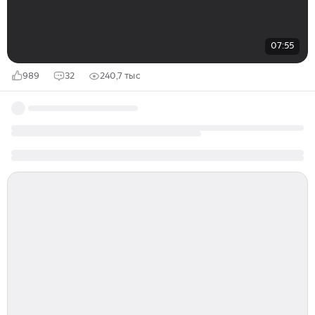
07:55
989
32
240,7 тыс