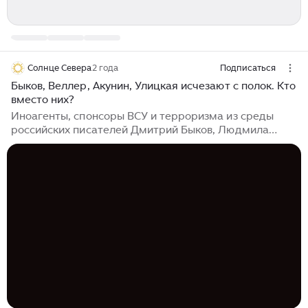
Солнце Севера
2 года
Подписаться
Быков, Веллер, Акунин, Улицкая исчезают с полок. Кто
вместо них?
Иноагенты, спонсоры ВСУ и терроризма из среды
российских писателей Дмитрий Быков, Людмила
Улицкая, Михаил Веллер, Борис Акунин исчезают с
полок, лишаются наград и покидают свои насиженные
пьедесталы, благодаря которым экранизировались
или ставились в театрах их произведения, а они были
окружены славою и почётом. Нам стало интересно, а
достаточно ли среди писателей российских тех, кто в
силу убеждений, а не колебаний конъюнктуры, встали
на сторону России в военном конфликте. Ведь им не
звонили Вован и Лексус – и их мнение может быть не
всем известно...