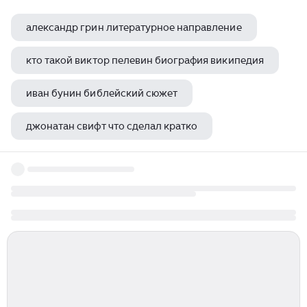
александр грин литературное направление
кто такой виктор пелевин биография википедия
иван бунин библейский сюжет
джонатан свифт что сделал кратко
рассказ торговца желязны роджер