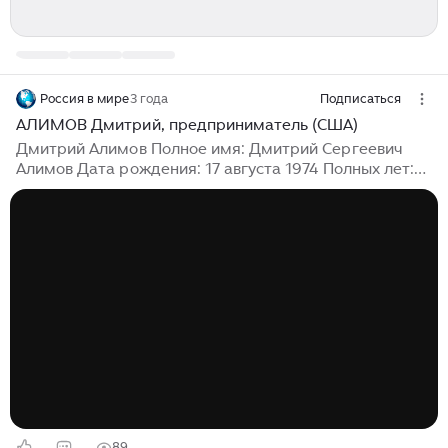
Россия в мире
3 года
Подписаться
АЛИМОВ Дмитрий, предприниматель (США)
Дмитрий Алимов Полное имя: Дмитрий Сергеевич
Алимов Дата рождения: 17 августа 1974 Полных лет:
48 лет Род деятельности: ПРЕДПРИНИМАТЕЛЬ
Дмитрий Сергеевич Алимов (род. 17 августа 1974
года, Куйбышев (Самара), СССР) — предприниматель,
инвестор в Интернет-сектор и медиа, основатель и
управляющий партнер инвестиционного фонда
Frontier Ventures, сооснователь онлайн кинотеатра
ivi.ru. Занимал руководящие должности в компаниях
ru-Net Ltd, Access Industries, «Амедиа», «ТНТ»,
«Газпром-Медиа», «Группа Спутник»...
89