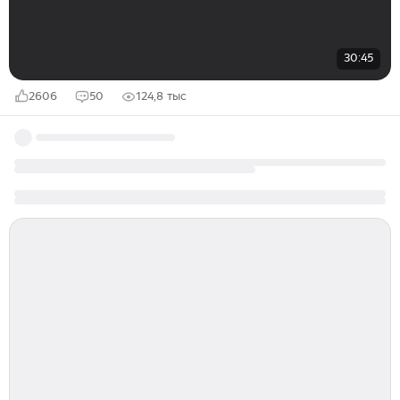
30:45
2606
50
124,8 тыс