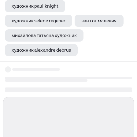
художник paul knight
художник selene regener
ван гог малевич
михайлова татьяна художник
художник alexandre debrus