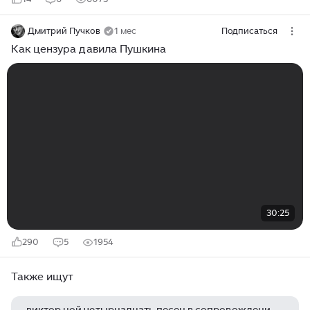
Дмитрий Пучков
1 мес
Подписаться
Как цензура давила Пушкина
30:25
290
5
1954
Также ищут