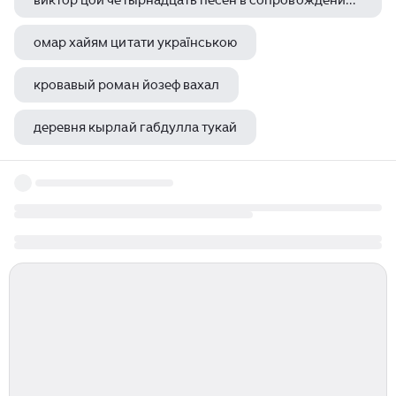
виктор цой четырнадцать песен в сопровождении фортепиано гитары
омар хайям цитати українською
кровавый роман йозеф вахал
деревня кырлай габдулла тукай
виктор цой yandex music