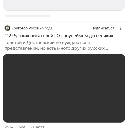
Кругозор России
4 года
Подписаться
112 Русских писателей | От ноунеймом до великих
Толстой и Достоевский не нуждаются в
представлении, но есть много других русских
писателей, не менее великих, чем этот супер-дуэт.
Кто № 1 в русской литературе и кто не такой уж и
гений? Узнайте об этом в нашем рейтинге и не
стесняйтесь выражать свою точку зрения в разделе
комментариев ниже. 112. Борис Акунин (р. 1956) Мы
ставим этого великого автора на почетное 112-е
место не потому, что он нравится нам меньше других,
а потому, что он признает, что он не писатель, а
беллетрист. Его настоящее имя Григорий
Чхартишвили, и он сверхпопулярный российский
писатель-детектив...
14
6
6073