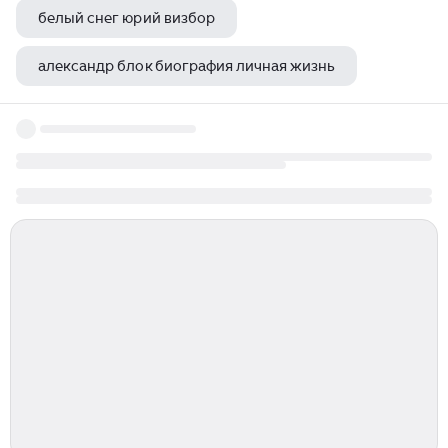
белый снег юрий визбор
александр блок биография личная жизнь
леонид филатов интересные факты