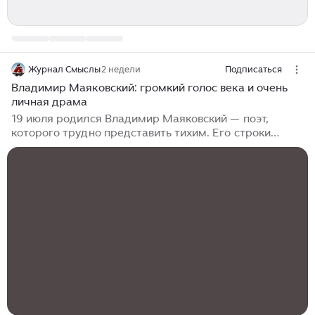
Журнал Смыслы
2 недели
Подписаться
Владимир Маяковский: громкий голос века и очень
личная драма
19 июля родился Владимир Маяковский — поэт,
которого трудно представить тихим. Его строки
звучали как выкрик, афиша, уличный лозунг,
признание и вызов одновременно. Но за этим
мощным голосом века была не только энергия
футуризма и революционного времени, а еще очень
личная история: любовь, одиночество, болезненная
чувствительность и постоянная попытка быть
услышанным. Маяковского часто вспоминают как
поэта с плаката: крупный профиль, решительный
взгляд, короткая строка, резкий ритм. Он и правда
умел говорить так, будто слова напечатаны
огромными буквами на городской стене...