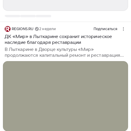
REGIONS.RU
2 недели
Подписаться
ДК «Мир» в Лыткарине сохранит историческое
наследие благодаря реставрации
В Лыткарине в Дворце культуры «Мир»
продолжаются капитальный ремонт и реставрация
настенных росписей концертного зала и фойе.
Специалистам предстоит воссоздать утраченные
фрагменты монументальной живописи, сохранив
авторскую стилистику и цветовую гамму. Во Дворце
культуры «Мир» идет капитальный ремонт, частью
которого является восстановление настенной
росписи в концертном зале и фойе. Сохранению
художественного наследия уделяется особое
внимание: специалистам предстоит воссоздать
утраченные фрагменты, сохранив авторский стиль и
цветовое решение оригиналов...