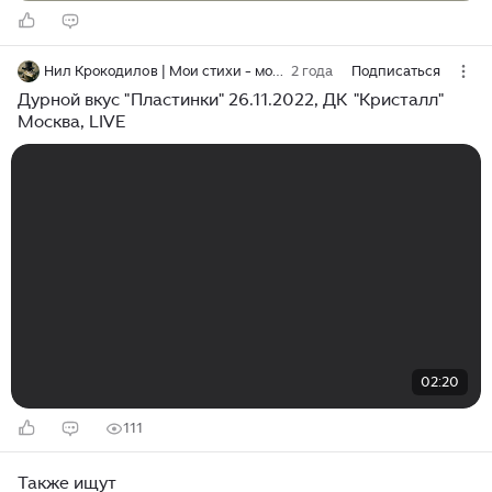
Нил Крокодилов | Мои стихи - моя стихия
2 года
Подписаться
Дурной вкус "Пластинки" 26.11.2022, ДК "Кристалл"
Москва, LIVE
02:20
111
Также ищут