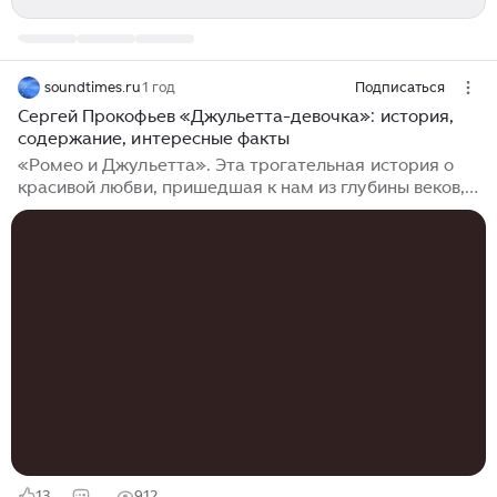
soundtimes.ru
1 год
Подписаться
Сергей Прокофьев «Джульетта-девочка»: история,
содержание, интересные факты
«Ромео и Джульетта». Эта трогательная история о
красивой любви, пришедшая к нам из глубины веков,
и в нынешние времена заставляет неподдельно
волновать сердца людей. Согласно народной
итальянской легенде, данные события произошли в
городе Верона в XIV веке, но лишь два века спустя,
благодаря великому Уильяму Шекспиру это
печальное повествование стало общечеловеческим
достоянием. В дальнейшем бессмертный сюжет лёг в
основу многих произведений искусств в самых
различных жанрах и среди них важно отметить
новаторский балет Сергея Прокофьева...
13
912