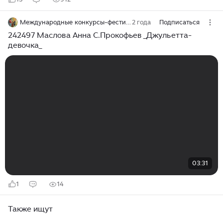
Международные конкурсы-фестивали от БФ "Ингениум"
2 года
Подписаться
242497 Маслова Анна С.Прокофьев _Джульетта-
девочка_
03:31
1
14
Также ищут