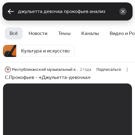
Всё
Новости
Темы
Каналы
Видео и Р
Культура и искусство
Республиканский музыкальный колледж г.Ижевск
2 года
Подписаться
С.Прокофьев - «Джульетта-девочка»