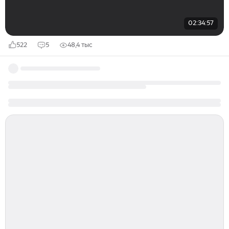
02:34:57
522
5
48,4 тыс