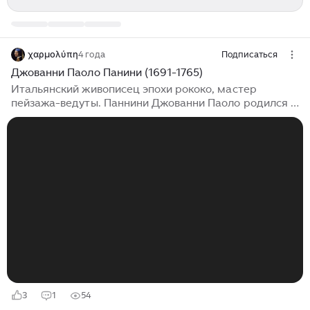
χαρμολύπη
4 года
Подписаться
Джованни Паоло Панини (1691-1765)
Итальянский живописец эпохи рококо, мастер
пейзажа-ведуты. Паннини Джованни Паоло родился в
Пьяченце около 1692 года. В середине 10-х годов 18
века Панини переехал в Рим, где античные руины
вдохновили его на создание исторических
композиций, сцен из современной ему жизни и
воображаемых видов реальных построек,
находящихся в разных частях города, но собранных
вместе. Самые известные его работы — интерьер
Пантеона и рисунки картинных галерей видов Рима в
стиле ведута. Большая часть его работ, в
особенности...
3
1
54