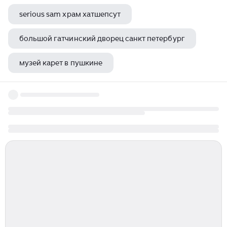
serious sam храм хатшепсут
большой гатчинский дворец санкт петербург
музей карет в пушкине
царицынская башня новодевичьего монастыря