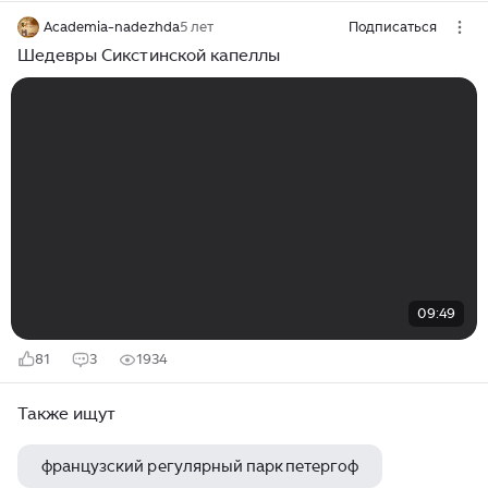
Academia-nadezhda
5 лет
Подписаться
Шедевры Сикстинской капеллы
09:49
81
3
1934
Также ищут
французский регулярный парк петергоф