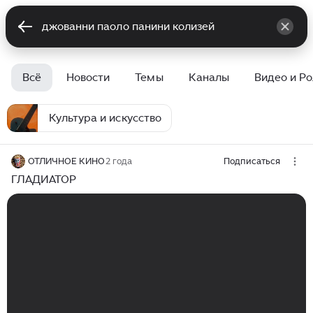
Всё
Новости
Темы
Каналы
Видео и Р
Культура и искусство
ОТЛИЧНОЕ КИНО
2 года
Подписаться
ГЛАДИАТОР