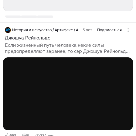
История и искусство / Артифекс / ARTIFEX.RU
5 лет
Подписаться
Джошуа Рейнольдс
Если жизненный путь человека некие силы
предопределяют заранее, то сэр Джошуа Рейнольдс
(Joshua Reynolds) – прямой тому пример. Ему
прочили карьеру медика, но в историю он вошел как
один из самых известных портретистов Англии XVIII
века...
553
5
37,4 тыс