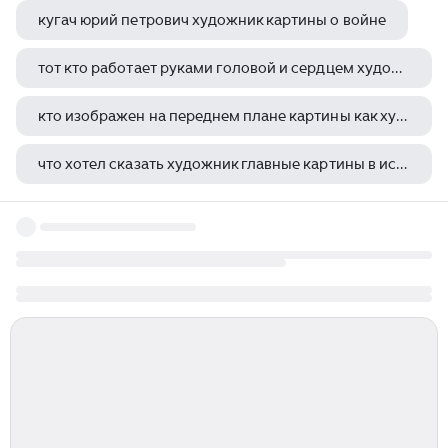
кугач юрий петрович художник картины о войне
тот кто работает руками головой и сердцем художник
кто изображен на переднем плане картины как художник изобразил тружениц
что хотел сказать художник главные картины в искусстве от босха до малевича
он так говорил как говорят лишь художники и поэты