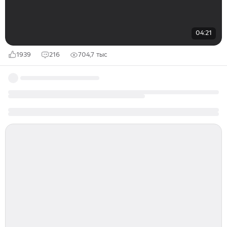
04:21
1939
216
704,7 тыс