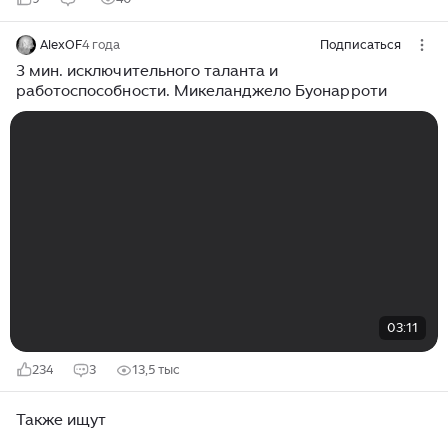
AlexOF
4 года
Подписаться
3 мин. исключительного таланта и
работоспособности. Микеланджело Буонарроти
03:11
234
3
13,5 тыс
Также ищут