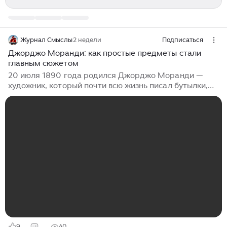
Журнал Смыслы
2 недели
Подписаться
Джорджо Моранди: как простые предметы стали
главным сюжетом
20 июля 1890 года родился Джорджо Моранди —
художник, который почти всю жизнь писал бутылки,
кувшины, коробки и вазы. На первый взгляд — самые
обычные вещи. Но у Моранди они становятся похожи
на маленькие архитектурные города, где важны
паузы, расстояния, свет и молчание. Джорджо
Моранди. Натюрморт Есть художники, биография
которых похожа на роман: путешествия, громкие
союзы, скандалы, манифесты, резкие повороты
судьбы. Джорджо Моранди к ним не относится. Его
жизнь внешне кажется почти неподвижной...
9
40