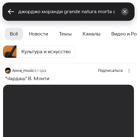
Всё
Новости
Темы
Каналы
Видео и Р
Культура и искусство
Анна_music
4 года
Подписаться
"Чардаш" В. Монти