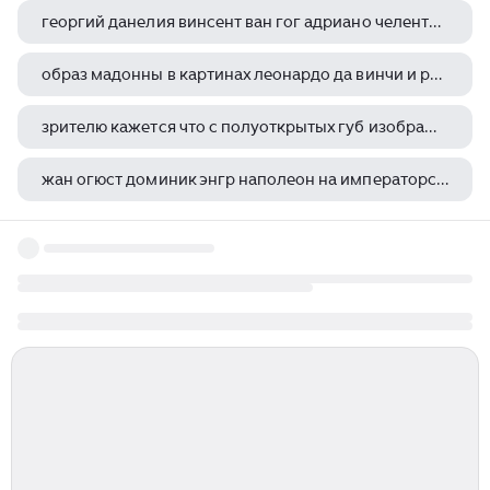
георгий данелия винсент ван гог адриано челентано данте алигьери
образ мадонны в картинах леонардо да винчи и рафаэля санти
зрителю кажется что с полуоткрытых губ изображенной на картине виктора михайловича
жан огюст доминик энгр наполеон на императорском троне
черногория исмаилов тельман исмаилов