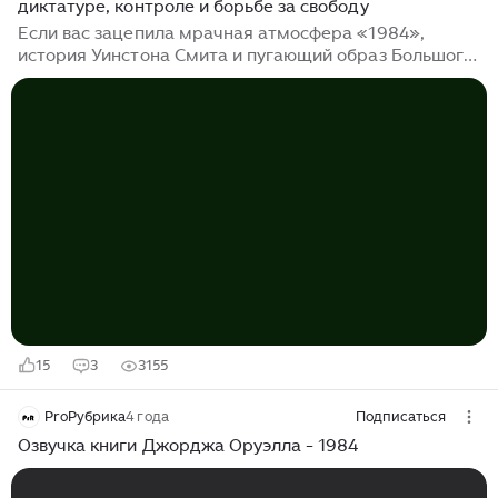
диктатуре, контроле и борьбе за свободу
Если вас зацепила мрачная атмосфера «1984»,
история Уинстона Смита и пугающий образ Большого
Брата — эта подборка для вас. Десять сильных
антиутопий, которые поднимают темы
тоталитаризма, подавления личности, контроля над
сознанием и борьбы за свободу. Подборка составлена
на основе личного читательского опыта и отзывов
других читателей. 1. «Мы» — Евгений Замятин
Сюжет: первый в мире антиутопический роман о
безличном государстве будущего, где люди —
нумера, а личная жизнь упразднена. Герой начинает
сомневаться в системе...
15
3
3155
ProРубрика
4 года
Подписаться
Озвучка книги Джорджа Оруэлла - 1984