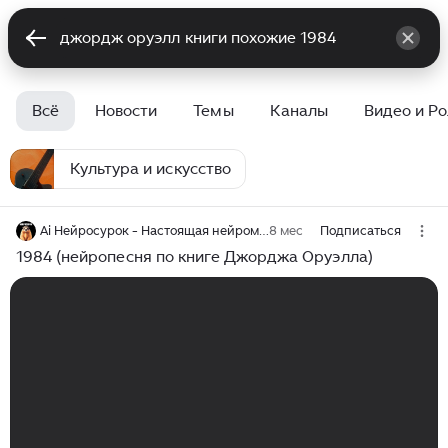
Всё
Новости
Темы
Каналы
Видео и Р
Культура и искусство
Ai Нейросурок - Настоящая нейромузыка!
8 мес
Подписаться
1984 (нейропесня по книге Джорджа Оруэлла)