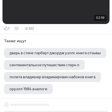
02:59
1
322
Также ищут
дверь в стене герберт джордж уэллс книга отзывы
сентиментальное путешествие стерн л
лолита владимир владимирович набоков книга
оруэлл 1984 аналоги
тайна картины айвазовского