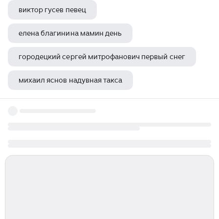
виктор гусев певец
елена благинина мамин день
городецкий сергей митрофанович первый снег
михаил яснов надувная такса
максимилиан волошин все даты бытия