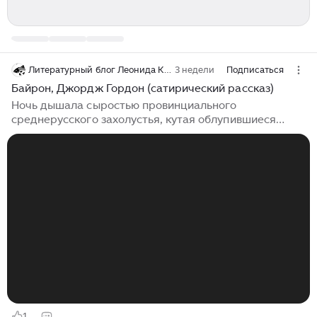
Литературный блог Леонида Карпова
3 недели
Подписаться
Байрон, Джордж Гордон (сатирический рассказ)
Ночь дышала сыростью провинциального
среднерусского захолустья, кутая облупившиеся
хрущевские пятиэтажки в саван глухого,
беспросветного тумана. В крошечной кухне, где на
подоконнике дремали увядшие фиалки, царил дух
уединенного созерцания. Александра Сергеевна
Пушкина сидела на специально надстроенном
высоком стуле – обычная мебель безжалостно
поглотила бы ее хрупкое тело, едва достигавшее
девяноста сантиметров в высоту. Ее маленькие,
изящные ножки в кашемировых носках не доставали
до пола, сиротливо...
1