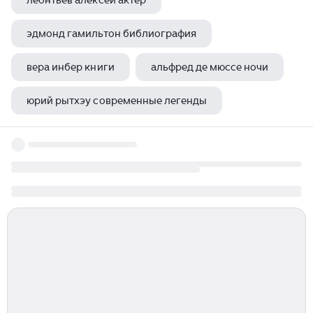
леонтьев алексей актер
эдмонд гамильтон библиография
вера инбер книги
альфред де мюссе ночи
юрий рытхэу современные легенды