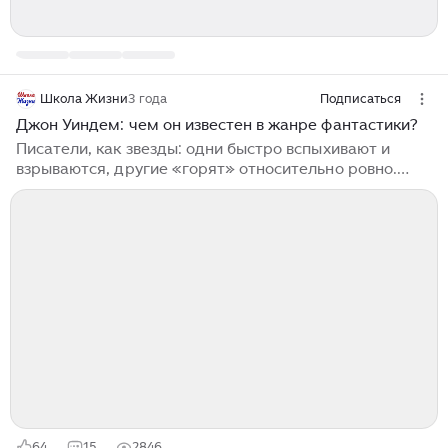
Школа Жизни
3 года
Подписаться
Джон Уиндем: чем он известен в жанре фантастики?
Писатели, как звезды: одни быстро вспыхивают и
взрываются, другие «горят» относительно ровно.
Есть и «черные дыры» — непонятные для
большинства современников. Куда отнести Джона
Уиндема? Вопрос неоднозначный. Каждый решит
сам. А главное, откроет для себя новое имя в
бесконечной вселенной фантастики. Все основные
произведения Джона Уиндема (1903−1969)
уместились в компактный пятитомник «Миры Джона
Уиндема» (издательство «Полярис», 1995 год). Как-
то приобрел еще в 90-ые годы. Недавно решил
перечитать в очередной раз...
64
15
2846