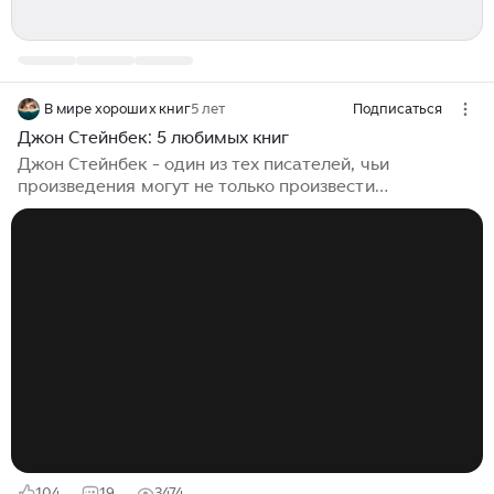
В мире хороших книг
5 лет
Подписаться
Джон Стейнбек: 5 любимых книг
Джон Стейнбек - один из тех писателей, чьи
произведения могут не только произвести
впечатление, но и перевернуть представление о
человеке и его душевном мире. Знаменитый
американец оставил богатое литературное наследие.
В своём творчестве он стремился постигать новые
литературные грани. Читая Стейнбека, вы можете
натолкнуться на авантюрный роман, на притчу или
путевой очерк, на социальное произведение и
переработку старинных легенд. Но везде вас будут
ждать настоящие персонажи, а не бездушные
рисунки, очаровательная природа и...
104
19
3474