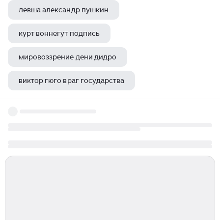
левша александр пушкин
курт воннегут подпись
мировоззрение дени дидро
виктор гюго враг государства
творчество валерий брюсов стих