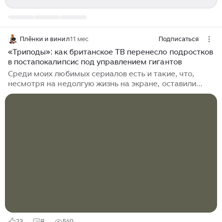
Плёнки и винил
11 мес
Подписаться
«Триподы»: как британское ТВ перенесло подростков
в постапокалипсис под управлением гигантов
Среди моих любимых сериалов есть и такие, что,
несмотря на недолгую жизнь на экране, оставили
сильный след в воображении. «Триподы» (The
Tripods, 1984-1985) – именно такой случай.
Подростковая антиутопия о мире, где человечество
живёт в примитивном состоянии под властью
огромных пришельцев-треножников, – это была
странная и тревожная фантастика. Сериал снят по
трилогии Джона Кристофера («Белый горящий глаз»,
«Город золота и свинца», «Бассейн огненной
смерти»), написанной в 1967-1968 годах. В книгах...
23
8
540