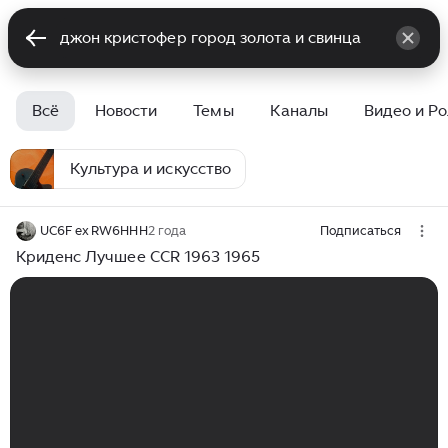
Всё
Новости
Темы
Каналы
Видео и Р
Культура и искусство
UC6F ex RW6HHH
2 года
Подписаться
Криденс Лучшее CCR 1963 1965