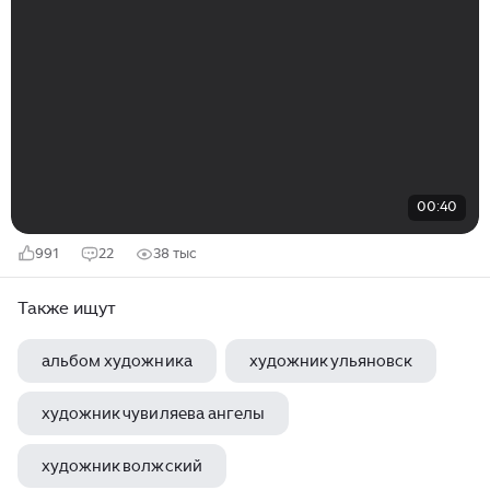
00:40
991
22
38 тыс
Также ищут
альбом художника
художник ульяновск
художник чувиляева ангелы
художник волжский