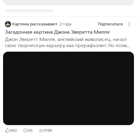
Картины рассказывают...
2 года
Подписаться
Загадочная картина Джона Эверетта Милле
Джон Эверетт Милле, английский живописец, начал
свою творческую карьеру как прерафаэлит. Но позже
Милле развил свой уникальный и зрелый стиль. Он
был одним из самых талантливых художников своего
времени. Одной из самых серьезных и глубоких его
картин является картина "Говори! Говори!",
написанная им за год до смерти. Если взглянуть на
картину, то сразу трудно определить, о чем же она.
Мужчина, сидящий в кровати, протягивает руку к
женщине в свадебном наряде. Что это? Момент
первой брачной ночи?...
560
45
5196