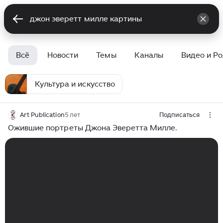
Всё
Новости
Темы
Каналы
Видео и Р
Культура и искусство
Art Publication
5 лет
Подписаться
Ожившие портреты Джона Эверетта Милле.