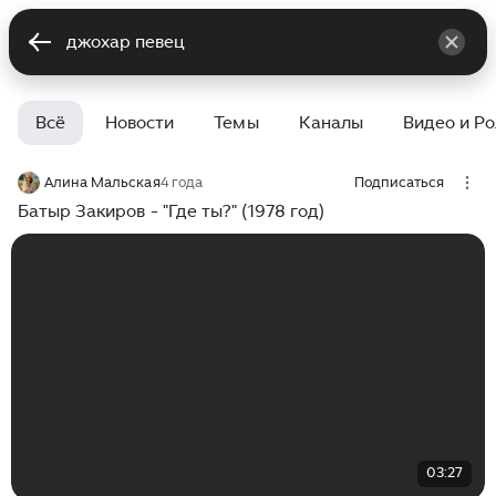
Всё
Новости
Темы
Каналы
Видео и Р
Алина Мальская
4 года
Подписаться
Батыр Закиров - "Где ты?" (1978 год)
03:27