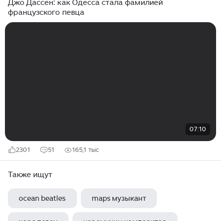
Джо Дассен: как Одесса стала фамилией
французского певца
07:10
2301
51
165,1 тыс
Также ищут
ocean beatles
maps музыкант