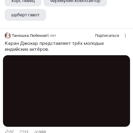
хорс певец
черемухин композитор
шуберт гавот
Танюшка Любимая
5 лет
Подписаться
Каран Джохар представляет трёх молодых
индийских актёров.
57
13
988