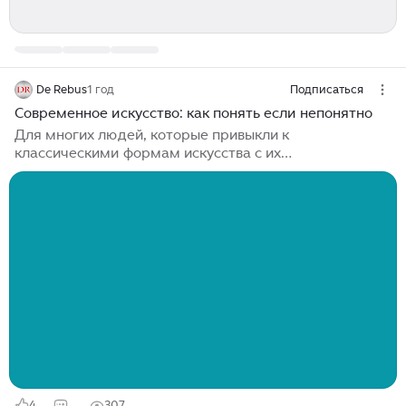
De Rebus
1 год
Подписаться
Современное искусство: как понять если непонятно
Для многих людей, которые привыкли к
классическими формам искусства с их
реалистичными изображениями пейзажей, людей и
исторических сцен, современное искусство может
показаться непонятным. Абстрактные формы,
случайные всплески цвета и странные инсталляции
могут заставить вас почесать в затылке и спросить:
“Разве это вообще искусство?” Если вы когда-нибудь
недоумевали при виде картин Джексона Поллока или
инсталляций Дэмиена Херста, это руководство для
вас. Давайте разберёмся шаг за шагом в том, чего...
4
307