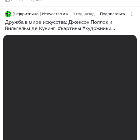
(Не)критично | Искусство и культура
1 год назад
Подписаться
Дружба в мире искусства: Джексон Поллок и
Вильгельм де Кунинг! #картины #художники
#культура #искусство #живопись #творчество
#портрет