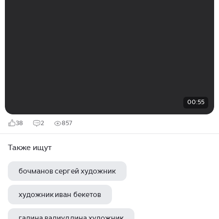
00:55
38
2
857
Также ищут
бочманов сергей художник
художник иван бекетов
галина валиуллина художник