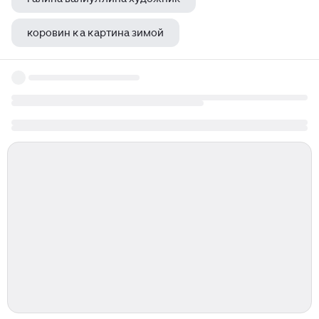
коровин к а картина зимой
борис михайлович кустодиев пашня