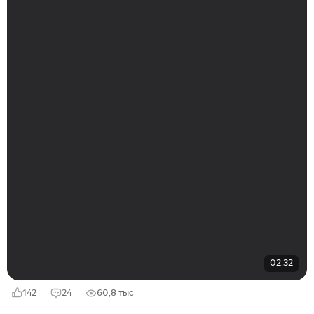
02:32
142
24
60,8 тыс