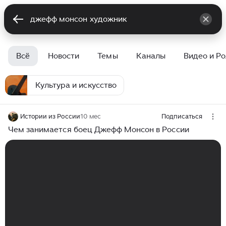
Всё
Новости
Темы
Каналы
Видео и Р
Культура и искусство
Истории из России
10 мес
Подписаться
Чем занимается боец Джефф Монсон в России