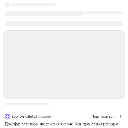
SportAndBets
3 недели
Подписаться
Джефф Монсон жестко ответил Конору Макгрегору