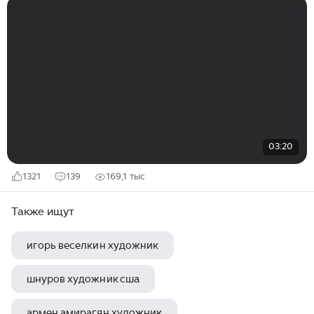
03:20
1321
139
169,1 тыс
Также ищут
игорь веселкин художник
шнуров художник сша
армен амирагян художник