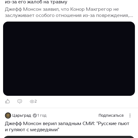
из-за его жалоб на травму
Джефф Монсон заявил, что Конор Макгрегор не
заслуживает особого отношения из-за повреждения,
полученного в поединке. Боец подчеркнул, что
призывы ирландца признать бой несостоявшимся
лишены оснований. Бывший чемпион UFC настаивает
на пересмотре результата встречи с Максом
Холлоуэем , мотивируя это травмой, которая
помешала ему продолжить выступление. Однако
Монсон уверен, что повреждения в октагоне —
неотъемлемая часть профессиональных выступлений.
Ранее вокруг этого противостояния возникло
множество вопросов, связанных с физической формой
ирландца...
2
Царьград
1 год
Подписаться
Джефф Монсон верил западным СМИ: "Русские пьют
и гуляют с медведями"