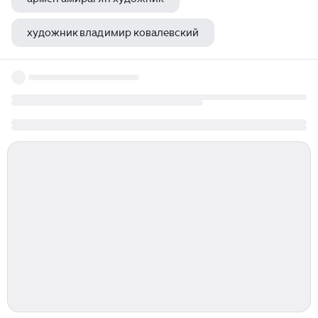
художник владимир ковалевский
михаил заика художник