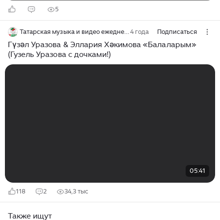
5
Татарская музыка и видео ежедневно
4 года
Подписаться
Гүзәл Уразова & Эллария Хәкимова «Балаларым»
(Гузель Уразова с дочками!)
05:41
118
2
34,3 тыс
Также ищут