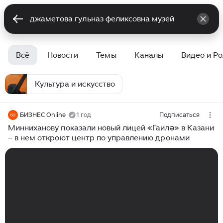
Всё
Новости
Темы
Каналы
Видео и Р
Культура и искусство
БИЗНЕС Online
1 год
Подписаться
Минниханову показали новый лицей «Гаилә» в Казани
– в нем откроют центр по управлению дронами