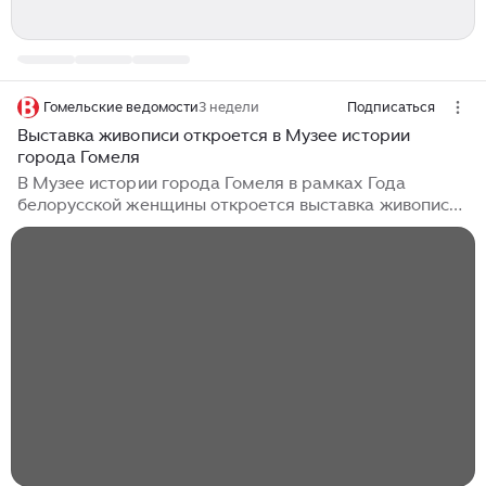
Гомельские ведомости
3 недели
Подписаться
Выставка живописи откроется в Музее истории
города Гомеля
В Музее истории города Гомеля в рамках Года
белорусской женщины откроется выставка живописи
Галины Сытько. Подпишитесь на Гомельские
ведомости