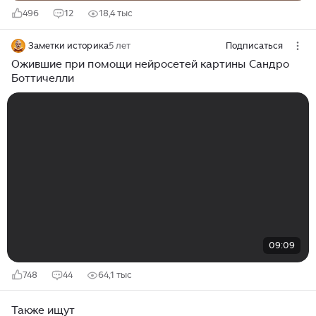
496
12
18,4 тыс
Заметки историка
5 лет
Подписаться
Ожившие при помощи нейросетей картины Сандро
Боттичелли
09:09
748
44
64,1 тыс
Также ищут