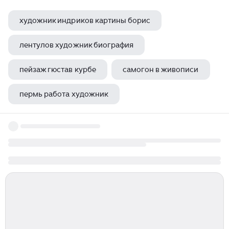
художник индриков картины борис
лентулов художник биография
пейзаж гюстав курбе
самогон в живописи
пермь работа художник