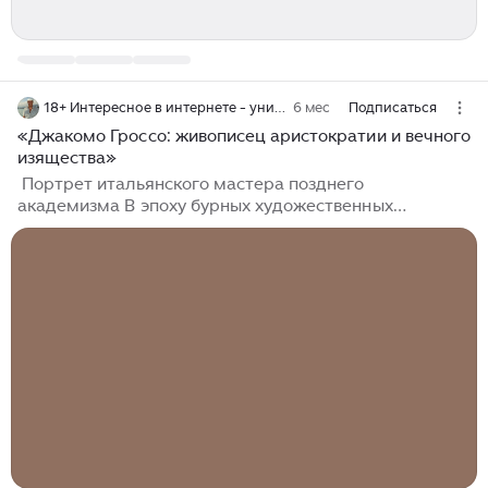
18+ Интересное в интернете - уникальные статьи, которые увлекут тебя в мир культуры, искусства, истории и туризма.
6 мес
Подписаться
«Джакомо Гроссо: живописец аристократии и вечного
изящества»
Портрет итальянского мастера позднего
академизма В эпоху бурных художественных
переворотов — от импрессионизма до футуризма —
Италия породила художника, чья верность
академической традиции стала не анахронизмом, а
утончённым вызовом. Джакомо Гроссо (23 мая 1860,
Менано – 14 января 1938, Турин) не просто сохранил
классическую живопись в своём творчестве; он
вдохнул в неё новую жизнь, наполнив её светом
аристократического вкуса, литературной глубиной и
международным размахом. Родившись в
многодетной семье плотника из Камбьяно, Гроссо с
ранних лет проявил исключительные способности...