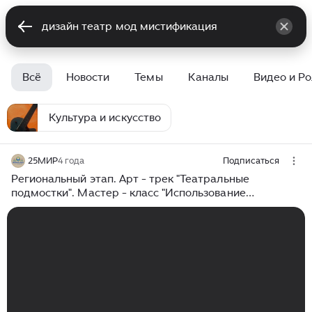
Всё
Новости
Темы
Каналы
Видео и Р
Культура и искусство
25МИР
4 года
Подписаться
Региональный этап. Арт - трек "Театральные
подмостки". Мастер - класс "Использование
редактора "Krita" в театральном искусстве".