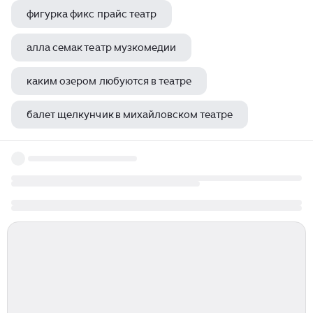
фигурка фикс прайс театр
алла семак театр музкомедии
каким озером любуются в театре
балет щелкунчик в михайловском театре
актриса театра сатиры татьяна васильева