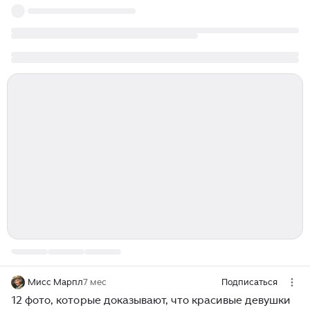
Мисс Марпл
7 мес
Подписаться
12 фото, которые доказывают, что красивые девушки