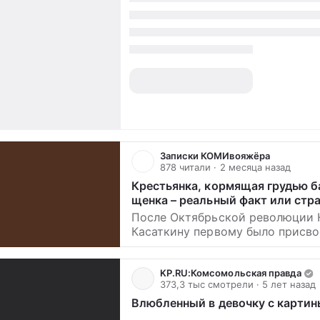
Записки КОМИвояжёра
878 читали
· 2 месяца назад
Крестьянка, кормящая грудью б
щенка – реальный факт или стр
аллегория?
После Октябрьской революции Н
Касаткину первому было присво
почётное звание народного худ
Российской республики, это пр
1923 г. Почему именно ему? Ни
KP.RU:Комсомольская правда
373,3 тыс смотрели
· 5 лет назад
Алексеевич Касаткин родился в
1859 г. в семье художника,
Влюбленный в девочку с карти
художественное образование по