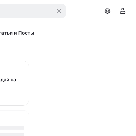
татьи и Посты
адай на