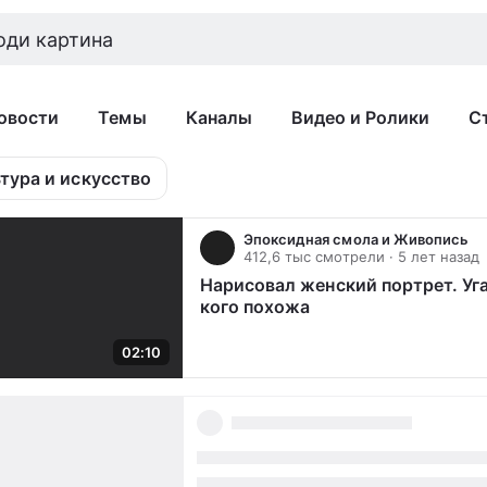
овости
Темы
Каналы
Видео и Ролики
С
тура и искусство
Эпоксидная смола и Живопись
412,6 тыс смотрели
· 5 лет назад
Нарисовал женский портрет. Уг
кого похожа
/
02:10
02:10