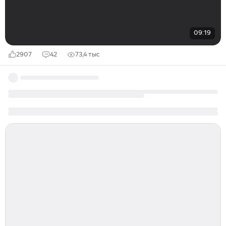
09:19
2907
42
73,4 тыс