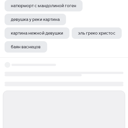
натюрморт с мандолиной гоген
девушка у реки картина
картина нежной девушки
эль греко христос
баян васнецов