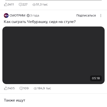
3411
227
51,3 тыс
СМОТРИМ
3 года
Подписаться
Как сыграть Чебурашку, сидя на стуле?
05:18
1405
109
184,9 тыс
Также ищут