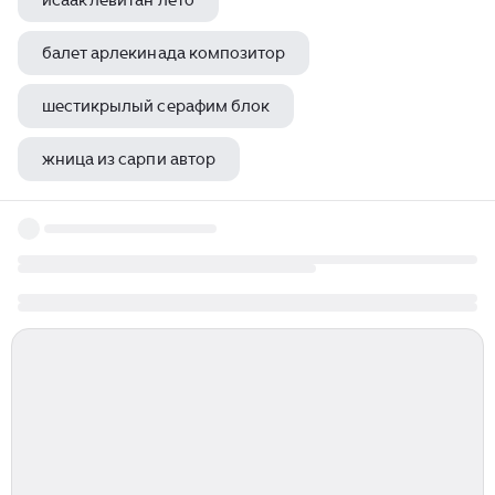
исаак левитан лето
балет арлекинада композитор
шестикрылый серафим блок
жница из сарпи автор
картина девушка с пилой