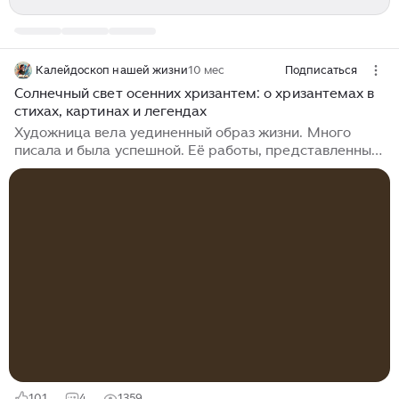
Калейдоскоп нашей жизни
10 мес
Подписаться
Солнечный свет осенних хризантем: о хризантемах в
стихах, картинах и легендах
Художница вела уединенный образ жизни. Много
писала и была успешной. Её работы, представленные
на выставках, всегда продавались. Она не выходила
замуж и у неё не было детей. После неё остались
только картины. Но мы сегодня не о художниках, а о
цветах, которые они изображали на полотнах. Мы
будем восхищаться ХРИЗАНТЕМАМИ. И открывает
нашу галерею этот удивительно искусно написанный
цветочный натюрморт с великолепными
хризантенами разных цветов. Я просто никак не могу
на него налюбоваться. Пообещав, как водится,
вернуться, Оно ушло, стремительное лето...
101
4
1359