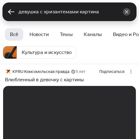
Всё
Новости
Темы
Каналы
Видео и Р
Культура и искусство
KP.RU:Комсомольская правда
5 лет
Подписаться
Влюбленный в девочку с картины