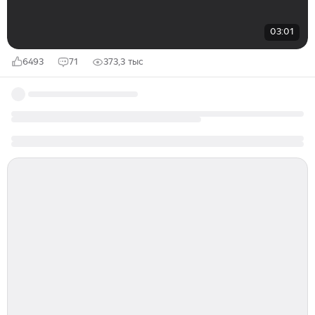
03:01
6493
71
373,3 тыс