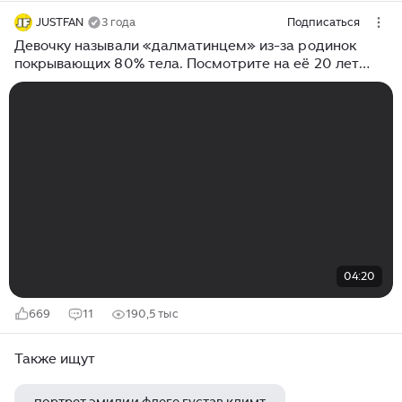
JUSTFAN
3 года
Подписаться
Девочку называли «далматинцем» из-за родинок
покрывающих 80% тела. Посмотрите на её 20 лет
спустя.
04:20
669
11
190,5 тыс
Также ищут