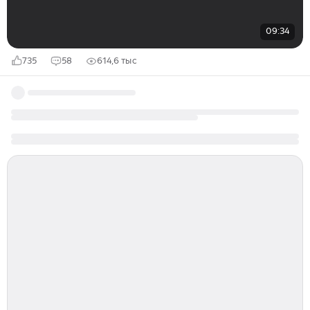
09:34
735
58
614,6 тыс