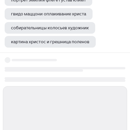
портрет эмилии флеге густав климт
гвидо маццони оплакивание христа
собирательницы колосьев художник
картина христос и грешница поленов
картина по номерам девушка на закате