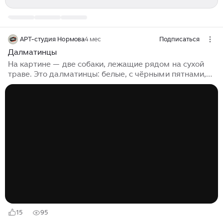
АРТ-студия Нормова
4 мес
Подписаться
Далматинцы
На картине — две собаки, лежащие рядом на сухой
траве. Это далматинцы: белые, с чёрными пятнами,
вытянутые вдоль холста почти в одну линию. Они
лежат очень спокойно, головы опущены, глаза
прикрыты. У одной на шее розовый ошейник —
маленькая деталь, из-за которой сцена кажется ещё
более домашней и живой. В их позах нет напряжения
— только усталость и отдых...
15
95