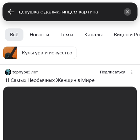
Всё
Новости
Темы
Каналы
Видео и Р
Культура и искусство
tophype
5 лет
Подписаться
11 Самых Необычных Женщин в Мире