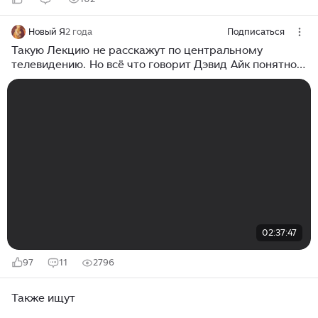
Новый Я
2 года
Подписаться
Такую Лекцию не расскажут по центральному
телевидению. Но всё что говорит Дэвид Айк понятно и
в то же время невероятно. Срочно пока доступно
02:37:47
97
11
2796
Также ищут