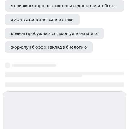
я слишком хорошо знаю свои недостатки чтобы требовать взаимной любви чарльз буковски
амфитеатров александр стихи
кракен пробуждается джон уиндем книга
жорж луи бюффон вклад в биологию
лариса рейснер автобиографический роман